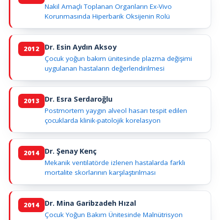
Nakil Amaçlı Toplanan Organların Ex-Vivo
Korunmasında Hiperbarik Oksijenin Rolü
Dr. Esin Aydın Aksoy
2012
Çocuk yoğun bakım ünitesinde plazma değişimi
uygulanan hastaların değerlendirilmesi
Dr. Esra Serdaroğlu
2013
Postmortem yaygın alveol hasarı tespit edilen
çocuklarda klinik-patolojik korelasyon
Dr. Şenay Kenç
2014
Mekanik ventilatörde izlenen hastalarda farklı
mortalite skorlarının karşılaştırılması
Dr. Mina Garibzadeh Hızal
2014
Çocuk Yoğun Bakım Ünitesinde Malnütrisyon