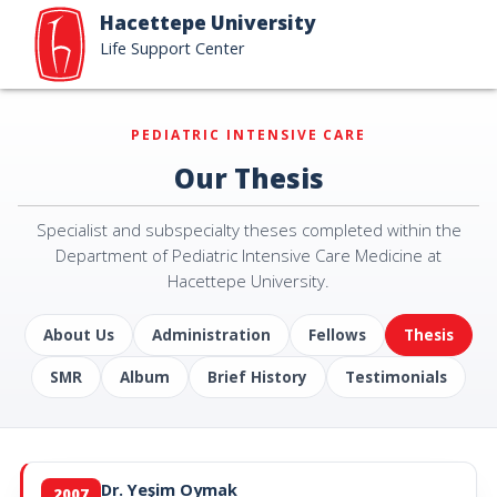
Hacettepe University
Life Support Center
PEDIATRIC INTENSIVE CARE
Our Thesis
Specialist and subspecialty theses completed within the
Department of Pediatric Intensive Care Medicine at
Hacettepe University.
About Us
Administration
Fellows
Thesis
SMR
Album
Brief History
Testimonials
Dr. Yeşim Oymak
2007